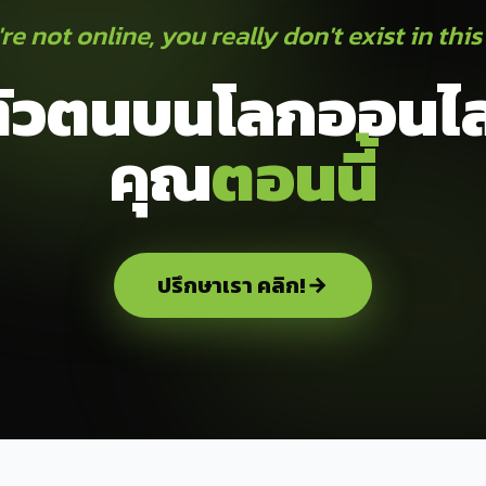
're not online, you really don't exist in this
ตัวตนบนโลกออนไ
คุณ
ตอนนี้
ปรึกษาเรา คลิก!