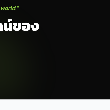
 world."
ลน์ของ