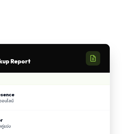
kup Report
esence
นออนไลน์
r
คู่แข่ง